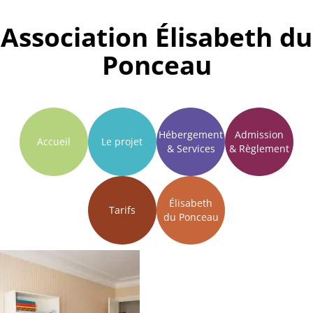
Association Élisabeth du
Aller au contenu
Ponceau
Hébergement
Admission
Accueil
Le projet
& Services
& Règlement
Élisabeth
Tarifs
du Ponceau