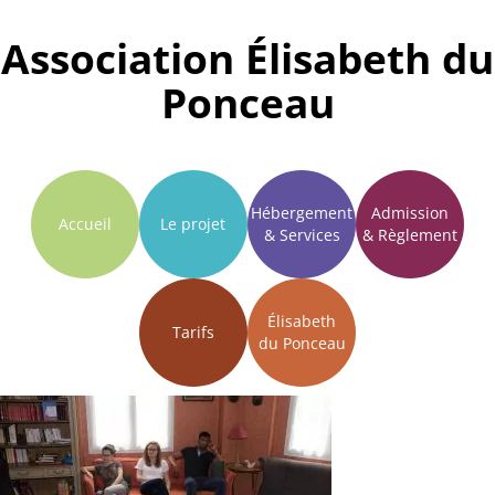
Association Élisabeth du
Aller au contenu
Ponceau
Hébergement
Admission
Accueil
Le projet
& Services
& Règlement
Élisabeth
Tarifs
du Ponceau