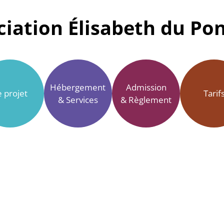
ciation Élisabeth du Po
Hébergement
Admission
e projet
Tarif
& Services
& Règlement