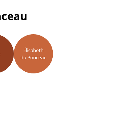
nceau
Élisabeth
s
du Ponceau